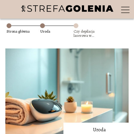
Strona główna
Uroda
Czy depilacja
laserowa w
Szczecinie
rozwiąże Twoje
problemy z
nadmiernym
owłosieniem?
Uroda