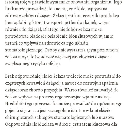
istotną rolę w prawidłowym funkcjonowaniu organizmu. Jego
brak może prowadzić do anemii, co z kolei wpływa na
zdrowie zębów i dziąseł. Żelazo jest konieczne do produkcji
hemoglobiny, która transportuje tlen do tkanek, w tym
również do dziąseł. Dlatego niedobór żelaza może
powodować bladość i osłabienie błon śluzowych w jamie
ustnej, co wpływa na zdrowie całego układu
stomatologicznego. Osoby z niewystarczającym poziomem
żelaza mogą doświadczać większej wrażliwości dziąseł i
zwiększonego ryzyka infekcji.
Brak odpowiedniej ilości żelaza w diecie może prowadzić do
częstszych krwawień dziąseł, a nawet do rozwoju zapalenia
dziąseł oraz chorób przyzębia. Warto również zauważyć, że
żelazo wpływa na procesy regeneracyjne w jamie ustnej.
Niedobór tego pierwiastka może prowadzić do opóźnionego
gojenia się ran, co jest szczególnie istotne w kontekście
chirurgicznych zabiegów stomatologicznych lub urazów.
Odpowiednia ilość żelaza w diecie jest zatem kluczowa dla