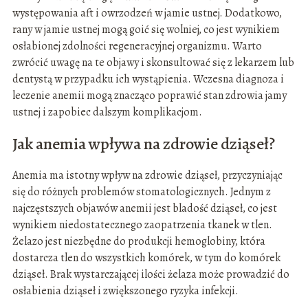
występowania aft i owrzodzeń w jamie ustnej. Dodatkowo,
rany w jamie ustnej mogą goić się wolniej, co jest wynikiem
osłabionej zdolności regeneracyjnej organizmu. Warto
zwrócić uwagę na te objawy i skonsultować się z lekarzem lub
dentystą w przypadku ich wystąpienia. Wczesna diagnoza i
leczenie anemii mogą znacząco poprawić stan zdrowia jamy
ustnej i zapobiec dalszym komplikacjom.
Jak anemia wpływa na zdrowie dziąseł?
Anemia ma istotny wpływ na zdrowie dziąseł, przyczyniając
się do różnych problemów stomatologicznych. Jednym z
najczęstszych objawów anemii jest bladość dziąseł, co jest
wynikiem niedostatecznego zaopatrzenia tkanek w tlen.
Żelazo jest niezbędne do produkcji hemoglobiny, która
dostarcza tlen do wszystkich komórek, w tym do komórek
dziąseł. Brak wystarczającej ilości żelaza może prowadzić do
osłabienia dziąseł i zwiększonego ryzyka infekcji.