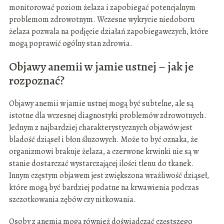
monitorować poziom żelaza i zapobiegać potencjalnym
problemom zdrowotnym. Wczesne wykrycie niedoboru
żelaza pozwala na podjęcie działań zapobiegawczych, które
mogą poprawić ogólny stan zdrowia.
Objawy anemii w jamie ustnej – jak je
rozpoznać?
Objawy anemii w jamie ustnej mogą być subtelne, ale są
istotne dla wczesnej diagnostyki problemów zdrowotnych.
Jednym z najbardziej charakterystycznych objawów jest
bladość dziąseł i błon śluzowych. Może to być oznaka, że
organizmowi brakuje żelaza, a czerwone krwinki nie są w
stanie dostarczać wystarczającej ilości tlenu do tkanek.
Innym częstym objawem jest zwiększona wrażliwość dziąseł,
które mogą być bardziej podatne na krwawienia podczas
szczotkowania zębów czy nitkowania.
Osoby z anemią mogą również doświadczać częstszego