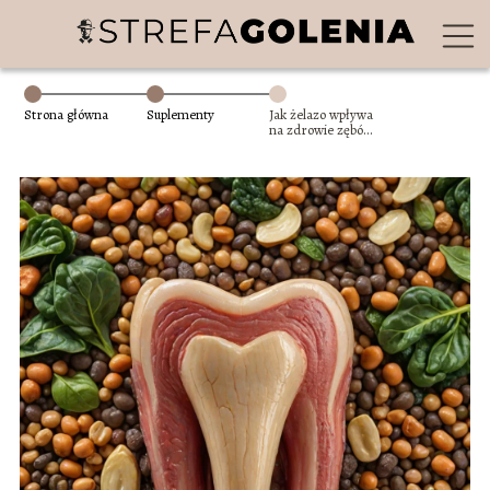
Strona główna
Suplementy
Jak żelazo wpływa
na zdrowie zębów
– anemia a
problemy w jamie
ustnej