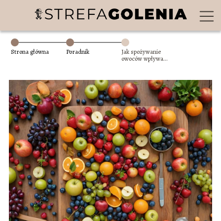
Strona główna
Poradnik
Jak spożywanie
owoców wpływa
na zdrowie jamy
ustnej?