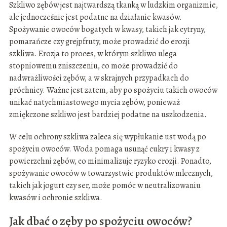
Szkliwo zębów jest najtwardszą tkanką w ludzkim organizmie,
ale jednocześnie jest podatne na działanie kwasów.
Spożywanie owoców bogatych w kwasy, takich jak cytryny,
pomarańcze czy grejpfruty, może prowadzić do erozji
szkliwa. Erozja to proces, w którym szkliwo ulega
stopniowemu zniszczeniu, co może prowadzić do
nadwrażliwości zębów, a w skrajnych przypadkach do
próchnicy. Ważne jest zatem, aby po spożyciu takich owoców
unikać natychmiastowego mycia zębów, ponieważ
zmiękczone szkliwo jest bardziej podatne na uszkodzenia.
W celu ochrony szkliwa zaleca się wypłukanie ust wodą po
spożyciu owoców. Woda pomaga usunąć cukry i kwasy z
powierzchni zębów, co minimalizuje ryzyko erozji. Ponadto,
spożywanie owoców w towarzystwie produktów mlecznych,
takich jak jogurt czy ser, może pomóc w neutralizowaniu
kwasów i ochronie szkliwa.
Jak dbać o zęby po spożyciu owoców?