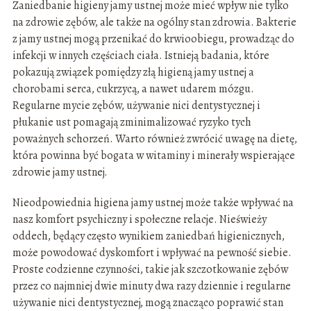
Zaniedbanie higieny jamy ustnej może mieć wpływ nie tylko
na zdrowie zębów, ale także na ogólny stan zdrowia. Bakterie
z jamy ustnej mogą przenikać do krwioobiegu, prowadząc do
infekcji w innych częściach ciała. Istnieją badania, które
pokazują związek pomiędzy złą higieną jamy ustnej a
chorobami serca, cukrzycą, a nawet udarem mózgu.
Regularne mycie zębów, używanie nici dentystycznej i
płukanie ust pomagają zminimalizować ryzyko tych
poważnych schorzeń. Warto również zwrócić uwagę na dietę,
która powinna być bogata w witaminy i minerały wspierające
zdrowie jamy ustnej.
Nieodpowiednia higiena jamy ustnej może także wpływać na
nasz komfort psychiczny i społeczne relacje. Nieświeży
oddech, będący często wynikiem zaniedbań higienicznych,
może powodować dyskomfort i wpływać na pewność siebie.
Proste codzienne czynności, takie jak szczotkowanie zębów
przez co najmniej dwie minuty dwa razy dziennie i regularne
używanie nici dentystycznej, mogą znacząco poprawić stan