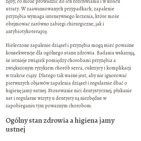
zęby, co może prowadzić do ich rozchwiania i w końcu
utraty. W zaawansowanych przypadkach, zapalenie
przyzębia wymaga intensywnego leczenia, które może
obejmować zarówno zabiegi chirurgiczne, jak i
antybiotykoterapię.
Nieleczone zapalenie dziąseł i przyzębia mogą mieć poważne
konsekwencje dla ogólnego stanu zdrowia. Badania wskazują,
że istnieje związek pomiędzy chorobami przyzębia a
zwiększonym ryzykiem chorób serca, cukrzycy i komplikacji
w trakcie ciąży. Dlatego tak ważne jest, aby nie ignorować
pierwszych objawów zapalenia dziąseł i regularnie dbać o
higienę jamy ustnej. Stosowanie nici dentystycznej, płukanie
ust i regularne wizyty u dentysty są niezbędne w
zapobieganiu tym poważnym chorobom.
Ogólny stan zdrowia a higiena jamy
ustnej