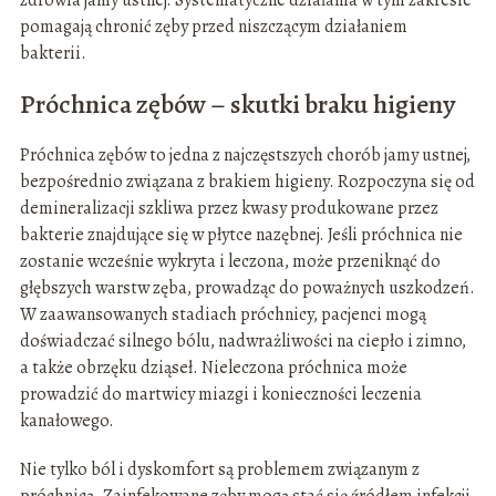
zdrowia jamy ustnej. Systematyczne działania w tym zakresie
pomagają chronić zęby przed niszczącym działaniem
bakterii.
Próchnica zębów – skutki braku higieny
Próchnica zębów to jedna z najczęstszych chorób jamy ustnej,
bezpośrednio związana z brakiem higieny. Rozpoczyna się od
demineralizacji szkliwa przez kwasy produkowane przez
bakterie znajdujące się w płytce nazębnej. Jeśli próchnica nie
zostanie wcześnie wykryta i leczona, może przeniknąć do
głębszych warstw zęba, prowadząc do poważnych uszkodzeń.
W zaawansowanych stadiach próchnicy, pacjenci mogą
doświadczać silnego bólu, nadwrażliwości na ciepło i zimno,
a także obrzęku dziąseł. Nieleczona próchnica może
prowadzić do martwicy miazgi i konieczności leczenia
kanałowego.
Nie tylko ból i dyskomfort są problemem związanym z