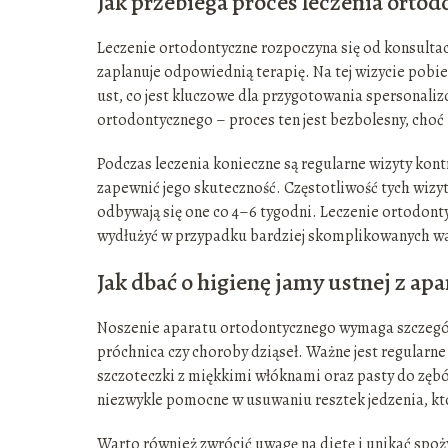
Jak przebiega proces leczenia orto
Leczenie ortodontyczne rozpoczyna się od konsultacji
zaplanuje odpowiednią terapię. Na tej wizycie pobi
ust, co jest kluczowe dla przygotowania spersonali
ortodontycznego – proces ten jest bezbolesny, ch
Podczas leczenia konieczne są regularne wizyty kont
zapewnić jego skuteczność. Częstotliwość tych wizyt
odbywają się one co 4–6 tygodni. Leczenie ortodonty
wydłużyć w przypadku bardziej skomplikowanych wa
Jak dbać o higienę jamy ustnej z ap
Noszenie aparatu ortodontycznego wymaga szczególne
próchnica czy choroby dziąseł. Ważne jest regularne
szczoteczki z miękkimi włóknami oraz pasty do zębó
niezwykle pomocne w usuwaniu resztek jedzenia, k
Warto również zwrócić uwagę na dietę i unikać spo