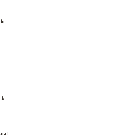
elu
ak
arat