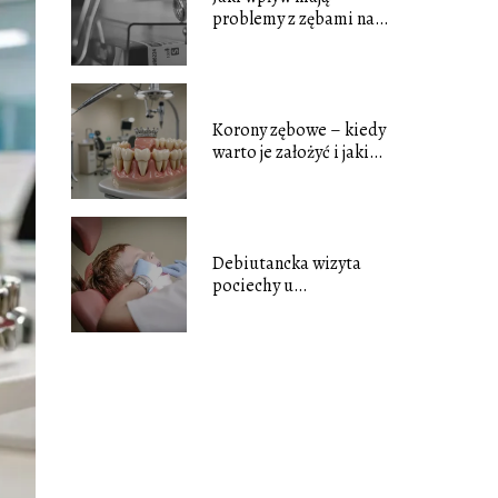
problemy z zębami na
organizm?
Korony zębowe – kiedy
warto je założyć i jakie
są ich rodzaje?
Debiutancka wizyta
pociechy u
stomatologa – jak się
przygotować?