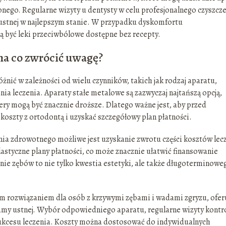
bnego. Regularne wizyty u dentysty w celu profesjonalnego czyszcz
ustnej w najlepszym stanie. W przypadku dyskomfortu
yć leki przeciwbólowe dostępne bez recepty.
na co zwrócić uwagę?
żnić w zależności od wielu czynników, takich jak rodzaj aparatu,
a leczenia. Aparaty stałe metalowe są zazwyczaj najtańszą opcją,
ery mogą być znacznie droższe. Dlatego ważne jest, aby przed
oszty z ortodontą i uzyskać szczegółowy plan płatności.
ia zdrowotnego możliwe jest uzyskanie zwrotu części kosztów lec
lastyczne plany płatności, co może znacznie ułatwić finansowanie
nie zębów to nie tylko kwestia estetyki, ale także długoterminowe
 rozwiązaniem dla osób z krzywymi zębami i wadami zgryzu, ofer
jamy ustnej. Wybór odpowiedniego aparatu, regularne wizyty kontr
 sukcesu leczenia. Koszty można dostosować do indywidualnych