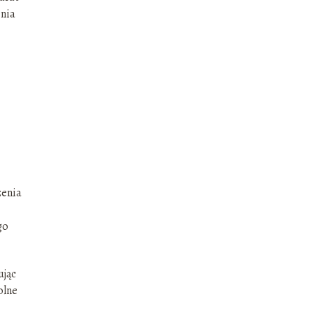
enia
zenia
go
ując
olne