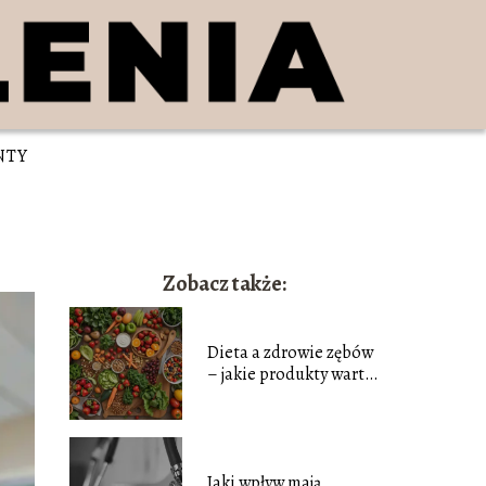
NTY
Zobacz także:
Dieta a zdrowie zębów
– jakie produkty warto
jeść, a czego unikać?
Jaki wpływ mają