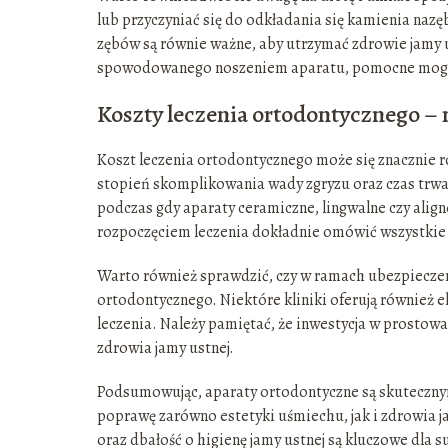
lub przyczyniać się do odkładania się kamienia nazę
zębów są równie ważne, aby utrzymać zdrowie jamy 
spowodowanego noszeniem aparatu, pomocne mogą b
Koszty leczenia ortodontycznego – 
Koszt leczenia ortodontycznego może się znacznie ró
stopień skomplikowania wady zgryzu oraz czas trwani
podczas gdy aparaty ceramiczne, lingwalne czy align
rozpoczęciem leczenia dokładnie omówić wszystkie k
Warto również sprawdzić, czy w ramach ubezpieczen
ortodontycznego. Niektóre kliniki oferują również e
leczenia. Należy pamiętać, że inwestycja w prostowa
zdrowia jamy ustnej.
Podsumowując, aparaty ortodontyczne są skutecznym
poprawę zarówno estetyki uśmiechu, jak i zdrowia 
oraz dbałość o higienę jamy ustnej są kluczowe dla