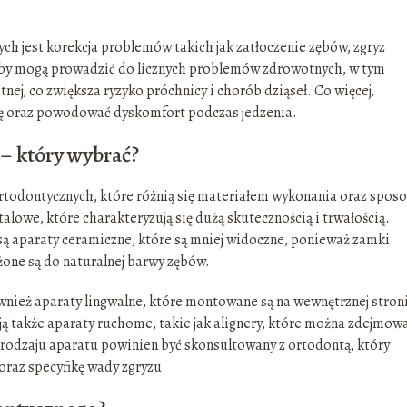
 jest korekcja problemów takich jak zatłoczenie zębów, zgryz
 zęby mogą prowadzić do licznych problemów zdrowotnych, w tym
nej, co zwiększa ryzyko próchnicy i chorób dziąseł. Co więcej,
ę oraz powodować dyskomfort podczas jedzenia.
– który wybrać?
ortodontycznych, które różnią się materiałem wykonania oraz spo
talowe, które charakteryzują się dużą skutecznością i trwałością.
są aparaty ceramiczne, które są mniej widoczne, ponieważ zamki
żone są do naturalnej barwy zębów.
ównież aparaty lingwalne, które montowane są na wewnętrznej stron
eją także aparaty ruchome, takie jak alignery, które można zdejmow
rodzaju aparatu powinien być skonsultowany z ortodontą, który
raz specyfikę wady zgryzu.