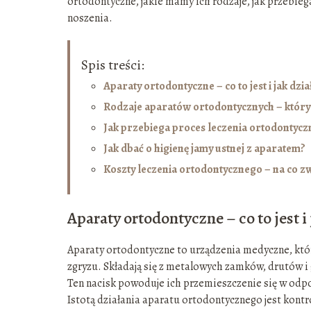
ortodontyczne, jakie mamy ich rodzaje, jak przebiega 
noszenia.
Spis treści:
Aparaty ortodontyczne – co to jest i jak dzia
Rodzaje aparatów ortodontycznych – któr
Jak przebiega proces leczenia ortodontyc
Jak dbać o higienę jamy ustnej z aparatem?
Koszty leczenia ortodontycznego – na co z
Aparaty ortodontyczne – co to jest i 
Aparaty ortodontyczne to urządzenia medyczne, któ
zgryzu. Składają się z metalowych zamków, drutów i g
Ten nacisk powoduje ich przemieszczenie się w odp
Istotą działania aparatu ortodontycznego jest kont