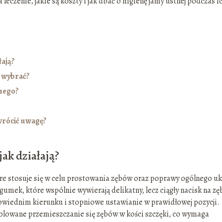
leczenie, jakie są koszty i jak dbać o higienę jamy ustnej podczas i
łają?
y wybrać?
znego?
wrócić uwagę?
jak działają?
re stosuje się w celu prostowania zębów oraz poprawy ogólnego u
umek, które wspólnie wywierają delikatny, lecz ciągły nacisk na zę
owiednim kierunku i stopniowe ustawianie w prawidłowej pozycji.
rolowane przemieszczanie się zębów w kości szczęki, co wymaga