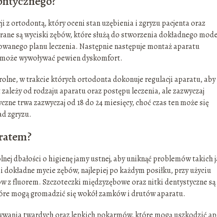
dontycznego?
 z ortodontą, który oceni stan uzębienia i zgryzu pacjenta oraz
erane są wyciski zębów, które służą do stworzenia dokładnego mod
zowanego planu leczenia. Następnie następuje montaż aparatu
oć może wywoływać pewien dyskomfort.
rolne, w trakcie których ortodonta dokonuje regulacji aparatu, aby
 zależy od rodzaju aparatu oraz postępu leczenia, ale zazwyczaj
czne trwa zazwyczaj od 18 do 24 miesięcy, choć czas ten może się
d zgryzu.
aratem?
j dbałości o higienę jamy ustnej, aby uniknąć problemów takich j
 i dokładne mycie zębów, najlepiej po każdym posiłku, przy użyciu
w z fluorem. Szczoteczki międzyzębowe oraz nitki dentystyczne są
tóre mogą gromadzić się wokół zamków i drutów aparatu.
żywania twardych oraz lepkich pokarmów, które mogą uszkodzić ap