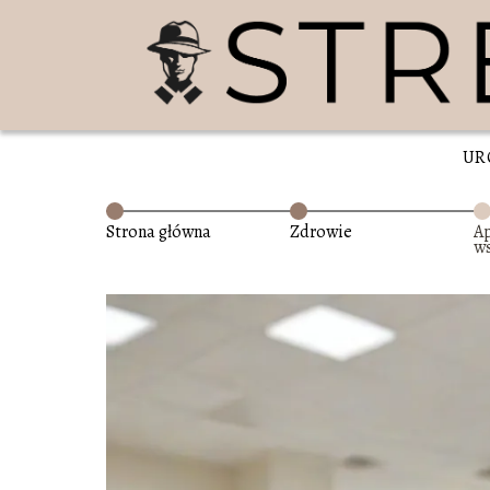
UR
Strona główna
Zdrowie
A
ws
w
z