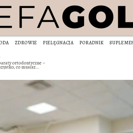
ODA
ZDROWIE
PIELĘGNACJA
PORADNIK
SUPLEME
paraty ortodontyczne –
zystko, co musisz
iedzieć o prostowaniu
ębów