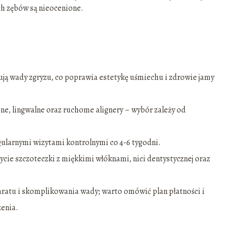
ch zębów są nieocenione.
ują wady zgryzu, co poprawia estetykę uśmiechu i zdrowie jamy
ne, lingwalne oraz ruchome alignery – wybór zależy od
egularnymi wizytami kontrolnymi co 4-6 tygodni.
cie szczoteczki z miękkimi włóknami, nici dentystycznej oraz
paratu i skomplikowania wady; warto omówić plan płatności i
zenia.