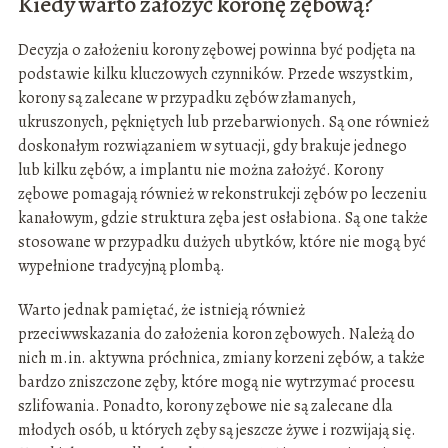
Kiedy warto założyć koronę zębową?
Decyzja o założeniu korony zębowej powinna być podjęta na
podstawie kilku kluczowych czynników. Przede wszystkim,
korony są zalecane w przypadku zębów złamanych,
ukruszonych, pękniętych lub przebarwionych. Są one również
doskonałym rozwiązaniem w sytuacji, gdy brakuje jednego
lub kilku zębów, a implantu nie można założyć. Korony
zębowe pomagają również w rekonstrukcji zębów po leczeniu
kanałowym, gdzie struktura zęba jest osłabiona. Są one także
stosowane w przypadku dużych ubytków, które nie mogą być
wypełnione tradycyjną plombą.
Warto jednak pamiętać, że istnieją również
przeciwwskazania do założenia koron zębowych. Należą do
nich m.in. aktywna próchnica, zmiany korzeni zębów, a także
bardzo zniszczone zęby, które mogą nie wytrzymać procesu
szlifowania. Ponadto, korony zębowe nie są zalecane dla
młodych osób, u których zęby są jeszcze żywe i rozwijają się.