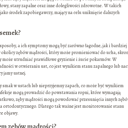
owy, stany zapalne oraz inne dolegliwości zdrowotne. W takich
jako środek zapobiegawczy, mający na celu uniknięcie dalszych
ósemek?
sposoby, a ich symptomy mogą być zarówno łagodne, jak i bardziej
 w okolicy zębów mądrości, który może promieniować do ucha, skro
óry może utrudniać prawidłowe gryzienie i żucie pokarmów. W
ności w otwieraniu ust, co jest wynikiem stanu zapalnego lub nac
y jamy ustnej.
y smak w ustach lub nieprzyjemny zapach, co może być wynikiem
 Infekcje mogą prowadzić do powstawania ropni, które wymagają
datkowo, zęby mądrości mogą powodować przesunięcia innych zębó
ia ortodontycznego. Dlatego tak ważne jest monitorowanie stanu
ce objawy.
ciem zębów mądrości?