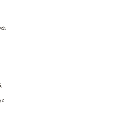
ych
i,
ę o