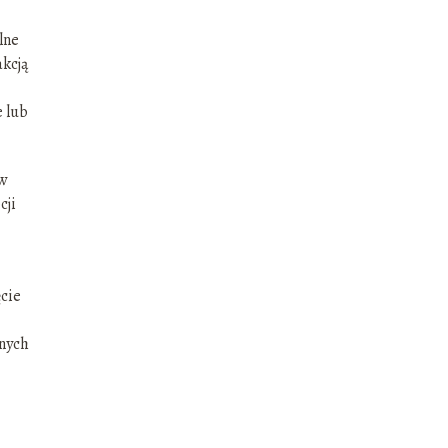
lne
akcją
e lub
w
cji
ęcie
lnych