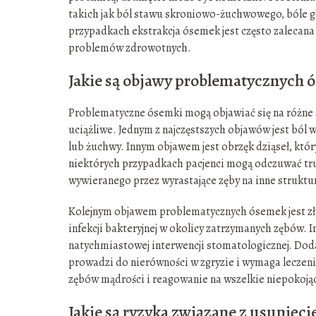
takich jak ból stawu skroniowo-żuchwowego, bóle gł
przypadkach ekstrakcja ósemek jest często zalecana 
problemów zdrowotnych.
Jakie są objawy problematycznych 
Problematyczne ósemki mogą objawiać się na różne 
uciążliwe. Jednym z najczęstszych objawów jest ból
lub żuchwy. Innym objawem jest obrzęk dziąseł, kt
niektórych przypadkach pacjenci mogą odczuwać trud
wywieranego przez wyrastające zęby na inne struktur
Kolejnym objawem problematycznych ósemek jest zł
infekcji bakteryjnej w okolicy zatrzymanych zębów.
natychmiastowej interwencji stomatologicznej. Do
prowadzi do nierówności w zgryzie i wymaga leczen
zębów mądrości i reagowanie na wszelkie niepokoją
Jakie są ryzyka związane z usunię