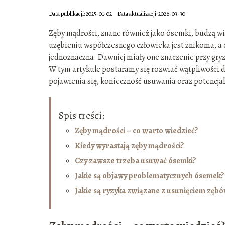
Data publikacji: 2025-01-02
Data aktualizacji: 2026-03-30
Zęby mądrości, znane również jako ósemki, budzą wie
uzębieniu współczesnego człowieka jest znikoma, a o
jednoznaczna. Dawniej miały one znaczenie przy gry
W tym artykule postaramy się rozwiać wątpliwości 
pojawienia się, konieczność usuwania oraz potencjal
Spis treści:
Zęby mądrości – co warto wiedzieć?
Kiedy wyrastają zęby mądrości?
Czy zawsze trzeba usuwać ósemki?
Jakie są objawy problematycznych ósemek?
Jakie są ryzyka związane z usunięciem zęb