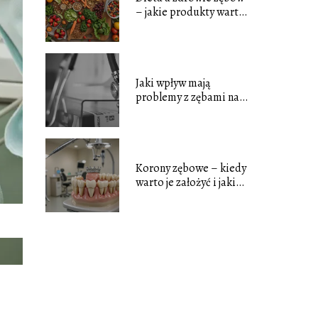
– jakie produkty warto
jeść, a czego unikać?
Jaki wpływ mają
problemy z zębami na
organizm?
Korony zębowe – kiedy
warto je założyć i jakie
są ich rodzaje?