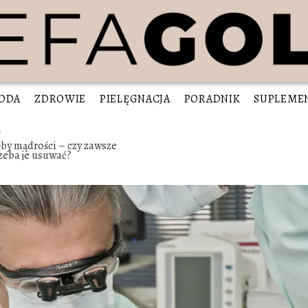
ODA
ZDROWIE
PIELĘGNACJA
PORADNIK
SUPLEME
by mądrości – czy zawsze
zeba je usuwać?