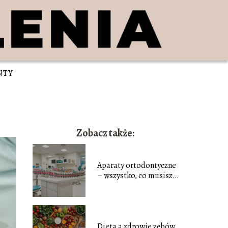
NTY
Zobacz także:
Aparaty ortodontyczne
– wszystko, co musisz
wiedzieć o
prostowaniu zębów
Dieta a zdrowie zębów