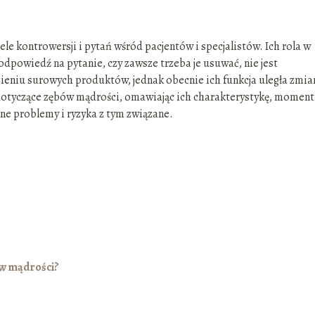
le kontrowersji i pytań wśród pacjentów i specjalistów. Ich rola w
dpowiedź na pytanie, czy zawsze trzeba je usuwać, nie jest
zieniu surowych produktów, jednak obecnie ich funkcja uległa zmia
dotyczące zębów mądrości, omawiając ich charakterystykę, moment
ne problemy i ryzyka z tym związane.
ów mądrości?