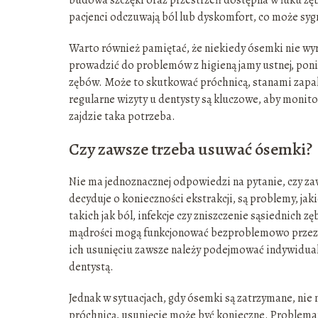
pacjenci odczuwają ból lub dyskomfort, co może sy
Warto również pamiętać, że niekiedy ósemki nie wyr
prowadzić do problemów z higieną jamy ustnej, ponie
zębów. Może to skutkować próchnicą, stanami zapa
regularne wizyty u dentysty są kluczowe, aby monito
zajdzie taka potrzeba.
Czy zawsze trzeba usuwać ósemki?
Nie ma jednoznacznej odpowiedzi na pytanie, czy z
decyduje o konieczności ekstrakcji, są problemy, jak
takich jak ból, infekcje czy zniszczenie sąsiednich
mądrości mogą funkcjonować bezproblemowo przez cał
ich usunięciu zawsze należy podejmować indywidualni
dentystą.
Jednak w sytuacjach, gdy ósemki są zatrzymane, nie m
próchnicą, usunięcie może być konieczne. Problem