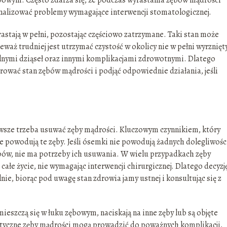
gnalizować problemy wymagające interwencji stomatologicznej.
astają w pełni, pozostając częściowo zatrzymane. Taki stan może
waż trudniej jest utrzymać czystość w okolicy nie w pełni wyrznięt
lnymi dziąseł oraz innymi komplikacjami zdrowotnymi. Dlatego
rować stan zębów mądrości i podjąć odpowiednie działania, jeśli
awsze trzeba usuwać zęby mądrości. Kluczowym czynnikiem, który
ie powodują te zęby. Jeśli ósemki nie powodują żadnych dolegliwośc
 zębów, nie ma potrzeby ich usuwania. W wielu przypadkach zęby
e życie, nie wymagając interwencji chirurgicznej. Dlatego decyzj
e, biorąc pod uwagę stan zdrowia jamy ustnej i konsultując się z
ieszczą się w łuku zębowym, naciskają na inne zęby lub są objęte
atyczne zęby mądrości mogą prowadzić do poważnych komplikacji,