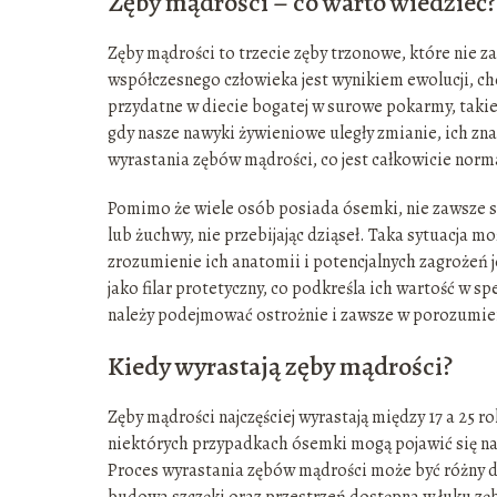
Zęby mądrości – co warto wiedzieć?
Zęby mądrości to trzecie zęby trzonowe, które nie z
współczesnego człowieka jest wynikiem ewolucji, cho
przydatne w diecie bogatej w surowe pokarmy, takie 
gdy nasze nawyki żywieniowe uległy zmianie, ich zna
wyrastania zębów mądrości, co jest całkowicie norm
Pomimo że wiele osób posiada ósemki, nie zawsze są
lub żuchwy, nie przebijając dziąseł. Taka sytuacja
zrozumienie ich anatomii i potencjalnych zagrożeń 
jako filar protetyczny, co podkreśla ich wartość w sp
należy podejmować ostrożnie i zawsze w porozumie
Kiedy wyrastają zęby mądrości?
Zęby mądrości najczęściej wyrastają między 17 a 25 
niektórych przypadkach ósemki mogą pojawić się naw
Proces wyrastania zębów mądrości może być różny dla
budowa szczęki oraz przestrzeń dostępna w łuku zę