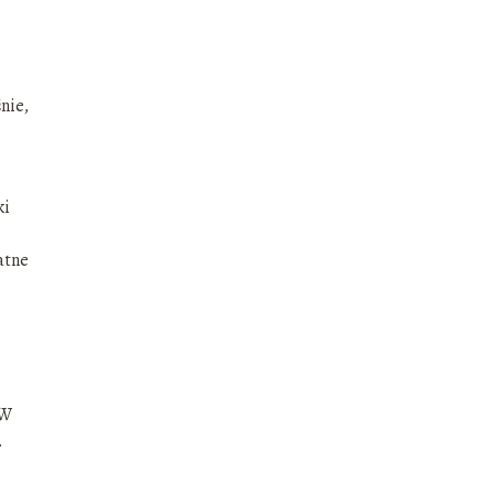
nie,
ki
atne
 W
.