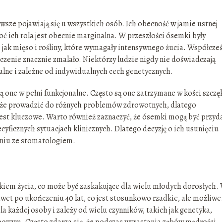
awsze pojawiają się u wszystkich osób. Ich obecność w jamie ustnej
ć ich rola jest obecnie marginalna. W przeszłości ósemki były
jak mięso i rośliny, które wymagały intensywnego żucia. Współcześ
czenie znacznie zmalało. Niektórzy ludzie nigdy nie doświadczają
alne i zależne od indywidualnych cech genetycznych.
 one w pełni funkcjonalne. Często są one zatrzymane w kości szczę
 może prowadzić do różnych problemów zdrowotnych, dlatego
jest kluczowe. Warto również zaznaczyć, że ósemki mogą być przyd
ecyficznych sytuacjach klinicznych. Dlatego decyzję o ich usunięciu
niu ze stomatologiem.
rokiem życia, co może być zaskakujące dla wielu młodych dorosłych.
et po ukończeniu 40 lat, co jest stosunkowo rzadkie, ale możliwe
 każdej osoby i zależy od wielu czynników, takich jak genetyka,
bowym. Często zdarza się, że podczas wyrastania zębów mądrości