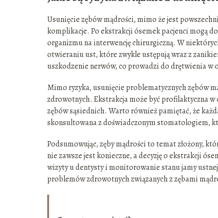
Usunięcie zębów mądrości, mimo że jest powszechni
komplikacje. Po ekstrakcji ósemek pacjenci mogą doś
organizmu na interwencję chirurgiczną. W niektóryc
otwieraniu ust, które zwykle ustępują wraz z zanik
uszkodzenie nerwów, co prowadzi do drętwienia w o
Mimo ryzyka, usunięcie problematycznych zębów mąd
zdrowotnych. Ekstrakcja może być profilaktyczna w 
zębów sąsiednich. Warto również pamiętać, że każd
skonsultowana z doświadczonym stomatologiem, któr
Podsumowując, zęby mądrości to temat złożony, któr
nie zawsze jest konieczne, a decyzję o ekstrakcji ó
wizyty u dentysty i monitorowanie stanu jamy ustne
problemów zdrowotnych związanych z zębami mądro