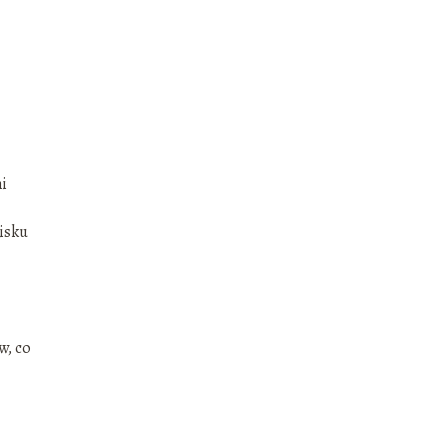
ni
isku
w, co