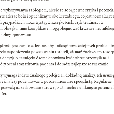
e wykonywanym zabiegiem, niesie ze sobą pewne ryzyka i potencja
wiadczać bólu i opuchlizny w okolicy zabiegu, co jest normalną re
h przypadkach może wystąpić szczękościsk, czyli trudności w
iem obrzęku. Inne komplikacje mogą obejmować krwawienie, infekcj
kolicy operowanej.
rości jest często zalecane, aby uniknąć poważniejszych problemó
celu zapobieżenia powstawaniu torbieli, złamań żuchwy czy resorp
a decyzja o usunięciu ósemek powinna być dobrze przemyślana i
y oceni stan zdrowia pacjenta i doradzi najlepsze rozwiązanie.
y wymaga indywidualnego podejścia i dokładnej analizy. Ich usuni
semek należy podejmować w porozumieniu ze specjalistą. Regularne
j pozwolą na zachowanie zdrowego uśmiechu i uniknięcie potencja
ści.