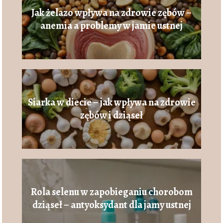
Jak żelazo wpływa na zdrowie zębów –
anemia a problemy w jamie ustnej
Siarka w diecie – jak wpływa na zdrowie
zębów i dziąseł
Rola selenu w zapobieganiu chorobom
dziąseł – antyoksydant dla jamy ustnej