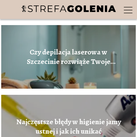
Czy depilacja laserowa w
Szczecinie rozwiąże Twoje
problemy z nadmiernym
owłosieniem?
Najczęstsze błędy w higienie jamy
ustnej i jak ich unikać