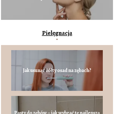
medycyny estetycznej
Pielęgnacja
Jak usunąć żółty osad na zębach?
Pasty do zębów – jak wybrać tę najlepszą